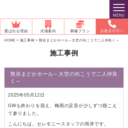
MENU
お急ぎの方へ
選ばれる理由
式場案内
葬儀プラン
HOME
>
施工事例
>
熊谷まどかホール～大空の向こうで二人仲良く～
施工事例
熊谷まどかホール～大空の向こうで二人仲良
く～
2025年05月12日
GWも終わりを迎え、梅雨の足音が少しずつ聴こえ
て参りました。
こんにちは。セレモニースタッフの筒井です。