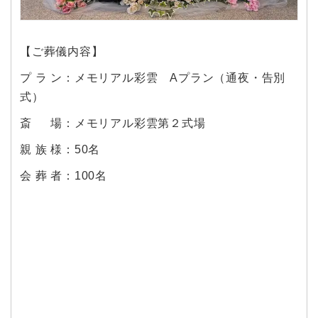
【ご葬儀内容】
プ ラ ン：メモリアル彩雲 Aプラン（通夜・告別
式）
斎 場：メモリアル彩雲第２式場
親 族 様：50名
会 葬 者：100名