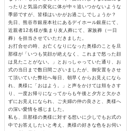
ったりと気温の変化に体が中々追いつかないような
季節ですが、皆様はいかがお過ごしでしょうか？
先日、熊谷市銀座本社にあるデイホール銀座にて、
近親者12名様が集まり友人葬にて、家族葬（一日
葬）を担当させていただきました。
お打合せの時、お亡くなりになった奥様のことを旦
那様が「いつも笑顔が絶えなく、これまで怒った顔
は見たことがない。」とおっしゃっていた通り、お
式の当日まで数日間ございましたが、御安置をさせ
て頂いていた弊社へ毎日、朝早くからお見えになら
れ、奥様に「おはよう。」と声をかけては頬をさす
り、一度お帰りになってからも午後と夕方と欠かさ
ずにお見えになられ、ご夫婦の仲の良さと、奥様へ
の深い愛情を感じました。
私も、旦那様の奥様に対する想いに少しでもお式の
中でお答えしたいと考え、奥様の好きな色をお伺い