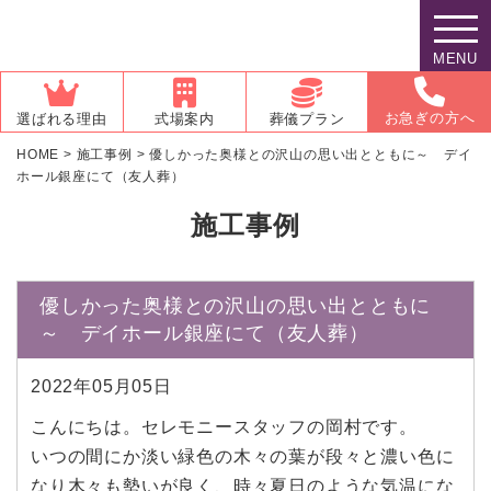
MENU
お急ぎの方へ
選ばれる理由
式場案内
葬儀プラン
HOME
>
施工事例
>
優しかった奥様との沢山の思い出とともに～ デイ
ホール銀座にて（友人葬）
施工事例
優しかった奥様との沢山の思い出とともに
～ デイホール銀座にて（友人葬）
2022年05月05日
こんにちは。セレモニースタッフの岡村です。
いつの間にか淡い緑色の木々の葉が段々と濃い色に
なり木々も勢いが良く、時々夏日のような気温にな