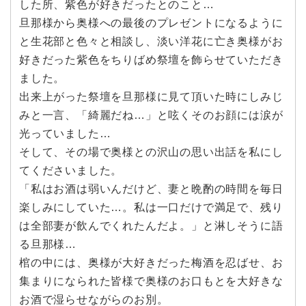
した所、紫色が好きだったとのこと…
旦那様から奥様への最後のプレゼントになるように
と生花部と色々と相談し、淡い洋花に亡き奥様がお
好きだった紫色をちりばめ祭壇を飾らせていただき
ました。
出来上がった祭壇を旦那様に見て頂いた時にしみじ
みと一言、「綺麗だね…」と呟くそのお顔には涙が
光っていました…
そして、その場で奥様との沢山の思い出話を私にし
てくださいました。
「私はお酒は弱いんだけど、妻と晩酌の時間を毎日
楽しみにしていた…。私は一口だけで満足で、残り
は全部妻が飲んでくれたんだよ。」と淋しそうに語
る旦那様…
棺の中には、奥様が大好きだった梅酒を忍ばせ、お
集まりになられた皆様で奥様のお口もとを大好きな
お酒で湿らせながらのお別。