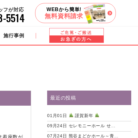
WEBから簡単!
タッフが対応
8-5514
無料資料請求
施行事例
最近の投稿
01月01日
謹賀新年
09月24日
セレモニーホール せ...
07月24日
熊谷まどかホール～青...
は着座数が