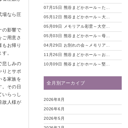
07月15日
熊谷まどかホール～た...
式場なら圧
05月12日
熊谷まどかホール～大...
05月09日
メモリアル彩雲～大空...
ナの影響で
05月03日
熊谷まどかホール～母...
をご用意さ
様もお帰り
04月29日
お別れの会～メモリア...
ます。
11月26日
熊谷まどかホール～お...
で悲しみの
10月09日
熊谷まどかホール～堅...
かりとサポ
いる家族を
全月別アーカイブ
す。その日
ていらっし
2026年8月
前故人様が
2026年6月
2026年5月
2026年2月