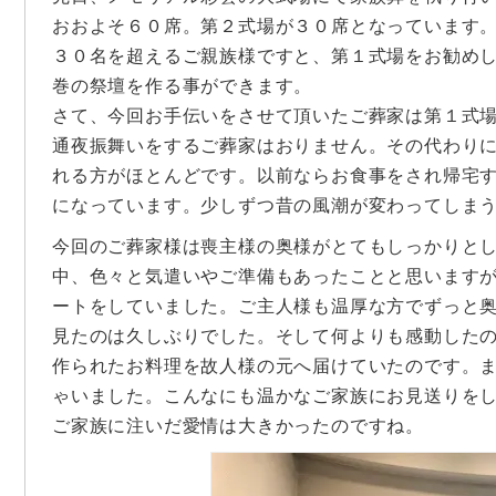
おおよそ６０席。第２式場が３０席となっています
３０名を超えるご親族様ですと、第１式場をお勧め
巻の祭壇を作る事ができます。
さて、今回お手伝いをさせて頂いたご葬家は第１式
通夜振舞いをするご葬家はおりません。その代わり
れる方がほとんどです。以前ならお食事をされ帰宅
になっています。少しずつ昔の風潮が変わってしま
今回のご葬家様は喪主様の奥様がとてもしっかりと
中、色々と気遣いやご準備もあったことと思います
ートをしていました。ご主人様も温厚な方でずっと
見たのは久しぶりでした。そして何よりも感動した
作られたお料理を故人様の元へ届けていたのです。
ゃいました。こんなにも温かなご家族にお見送りを
ご家族に注いだ愛情は大きかったのですね。