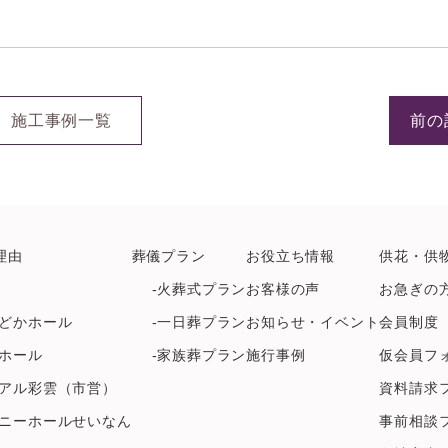
施工事例一覧
前の
理由
葬儀プラン
お役立ち情報
供花・供
-火葬式プラン
お客様の声
お急ぎの
どかホール
-一日葬プラン
お知らせ・イベント
会員制度
ホール
-家族葬プラン
施行事例
仮会員フ
アル彩雲（市営）
資料請求
ニーホールせいなん
事前相談