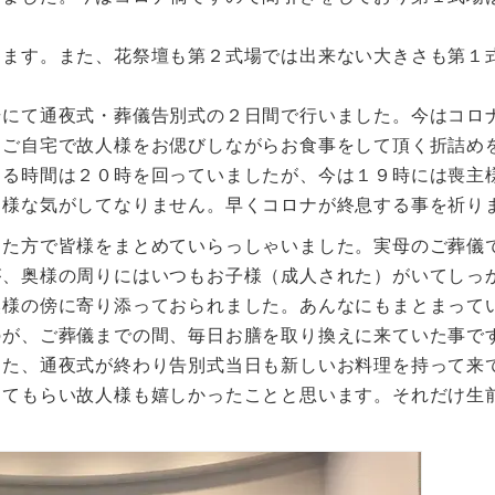
。
します。また、花祭壇も第２式場では出来ない大きさも第１
場にて通夜式・葬儀告別式の２日間で行いました。今はコロ
にご自宅で故人様をお偲びしながらお食事をして頂く折詰め
する時間は２０時を回っていましたが、今は１９時には喪主
う様な気がしてなりません。早くコロナが終息する事を祈り
した方で皆様をまとめていらっしゃいました。実母のご葬儀
が、奥様の周りにはいつもお子様（成人された）がいてしっ
奥様の傍に寄り添っておられました。あんなにもまとまって
のが、ご葬儀までの間、毎日お膳を取り換えに来ていた事で
また、通夜式が終わり告別式当日も新しいお料理を持って来
してもらい故人様も嬉しかったことと思います。それだけ生