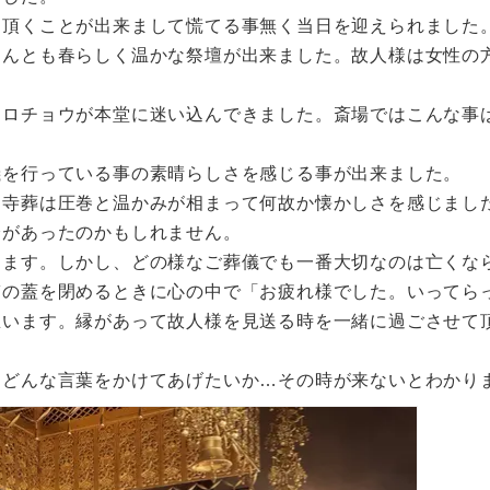
て頂くことが出来まして慌てる事無く当日を迎えられました
なんとも春らしく温かな祭壇が出来ました。故人様は女性の
シロチョウが本堂に迷い込んできました。斎場ではこんな事
儀を行っている事の素晴らしさを感じる事が出来ました。
、寺葬は圧巻と温かみが相まって何故か懐かしさを感じまし
分があったのかもしれません。
ります。しかし、どの様なご葬儀でも一番大切なのは亡くな
棺の蓋を閉めるときに心の中で「お疲れ様でした。いってら
思います。縁があって故人様を見送る時を一緒に過ごさせて
にどんな言葉をかけてあげたいか…その時が来ないとわかり