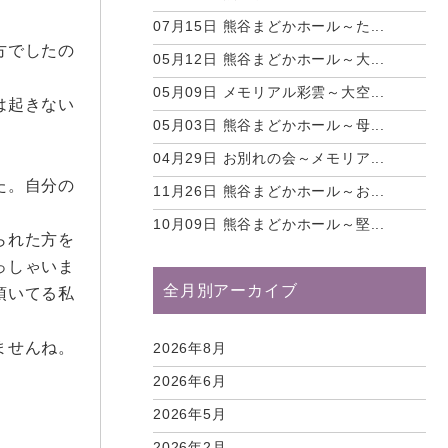
。
07月15日
熊谷まどかホール～た...
方でしたの
05月12日
熊谷まどかホール～大...
05月09日
メモリアル彩雲～大空...
は起きない
05月03日
熊谷まどかホール～母...
04月29日
お別れの会～メモリア...
た。自分の
11月26日
熊谷まどかホール～お...
10月09日
熊谷まどかホール～堅...
られた方を
っしゃいま
全月別アーカイブ
頂いてる私
ませんね。
2026年8月
2026年6月
2026年5月
2026年2月