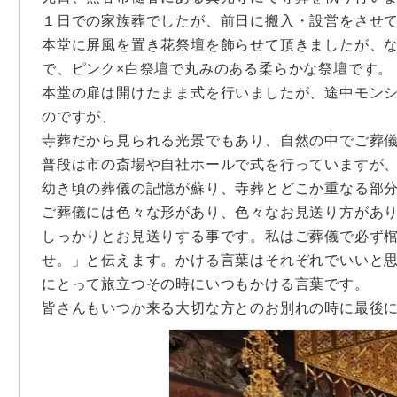
１日での家族葬でしたが、前日に搬入・設営をさせ
本堂に屏風を置き花祭壇を飾らせて頂きましたが、
で、ピンク×白祭壇で丸みのある柔らかな祭壇です。
本堂の扉は開けたまま式を行いましたが、途中モン
のですが、
寺葬だから見られる光景でもあり、自然の中でご葬
普段は市の斎場や自社ホールで式を行っていますが
幼き頃の葬儀の記憶が蘇り、寺葬とどこか重なる部
ご葬儀には色々な形があり、色々なお見送り方があ
しっかりとお見送りする事です。私はご葬儀で必ず
せ。」と伝えます。かける言葉はそれぞれでいいと
にとって旅立つその時にいつもかける言葉です。
皆さんもいつか来る大切な方とのお別れの時に最後