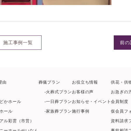
施工事例一覧
前の
理由
葬儀プラン
お役立ち情報
供花・供
-火葬式プラン
お客様の声
お急ぎの
どかホール
-一日葬プラン
お知らせ・イベント
会員制度
ホール
-家族葬プラン
施行事例
仮会員フ
アル彩雲（市営）
資料請求
ニーホールせいなん
事前相談