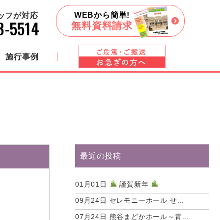
WEBから簡単!
タッフが対応
8-5514
無料資料請求
施行事例
最近の投稿
01月01日
謹賀新年
09月24日
セレモニーホール せ...
07月24日
熊谷まどかホール～青...