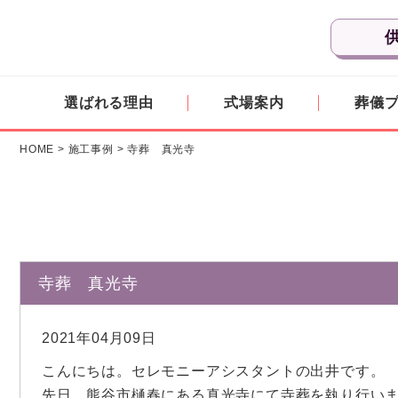
選ばれる理由
式場案内
葬儀
HOME
>
施工事例
>
寺葬 真光寺
寺葬 真光寺
2021年04月09日
こんにちは。セレモニーアシスタントの出井です。
先日、熊谷市樋春にある真光寺にて寺葬を執り行い