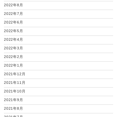
2022年8月
2022年7月
2022年6月
2022年5月
2022年4月
2022年3月
2022年2月
2022年1月
2021年12月
2021年11月
2021年10月
2021年9月
2021年8月
2021年7月