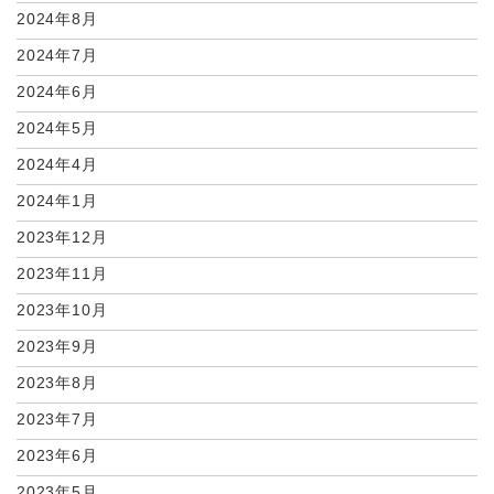
2024年8月
2024年7月
2024年6月
2024年5月
2024年4月
2024年1月
2023年12月
2023年11月
2023年10月
2023年9月
2023年8月
2023年7月
2023年6月
2023年5月