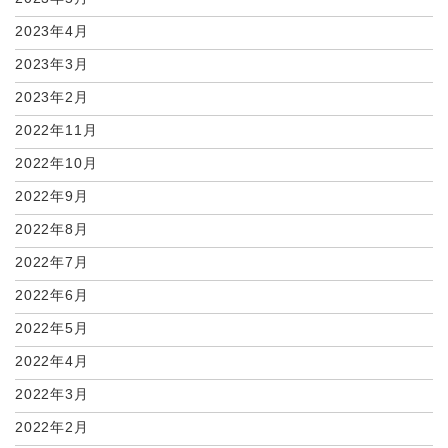
2023年4月
2023年3月
2023年2月
2022年11月
2022年10月
2022年9月
2022年8月
2022年7月
2022年6月
2022年5月
2022年4月
2022年3月
2022年2月