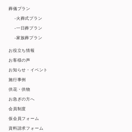
葬儀プラン
-火葬式プラン
-一日葬プラン
-家族葬プラン
お役立ち情報
お客様の声
お知らせ・イベント
施行事例
供花・供物
お急ぎの方へ
会員制度
仮会員フォーム
資料請求フォーム