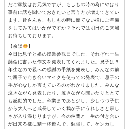
だご家族はお元気ですが、もしもの時の為にやはり
事前に話を聞いておきたいと言う方が増えてきてい
ます。皆さんも、もしもの時に慌てない様にご準備
をしてみてはいかがですか？それでは明日のご来場
お待ちしております。
【余談
】
今日は息子と娘の授業参観日でした。それぞれ一生
懸命に書いた作文を発表してくれました。息子は６
年生なので親への感謝の手紙を発表し、みんなの前
で親子で向き合いマイクを使っての発表で、息子の
手が心なしか震えているのがわかりました。みんな
泣きながら発表したり、泣きながら聞いたりととて
も感動的でした。卒業まであと少し。少しづづ子供
から大人へと成長していく我が子にうれしさと寂し
さが入り混じりますが、今の仲間と一生の付き合い
が出来る様に精一杯遊んで、勉強して、ケンカし