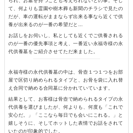
られ、お墓を持つことも考えられないとの事。そし
て、何よりも霊園や樹木葬も新聞のチラシで見たの
だが、車の運転がままならず出来る事なら近くで供
養が出来るのが一番の希望だと…
お話しをお伺いし、私としても近くでご供養される
のが一番の優先事項と考え、一番近い永福寺様の永
代供養墓をご紹介させてただ来ました。
永福寺様の永代供養墓の中は、骨壺１つ１つをお部
屋で区切り納められるタイプと、お骨を袋に入れ替
え合同で納める合同墓に分かれていています。
結果として、お客様は骨壺で納められるタイプの永
代供養を選びましたが、何よりも、何度も「これで
安心だ。」「ここなら毎日でも会いにこれる。」と
嬉しそうに、そしてホットした表情でお話をされて
いたのが印象的でした。