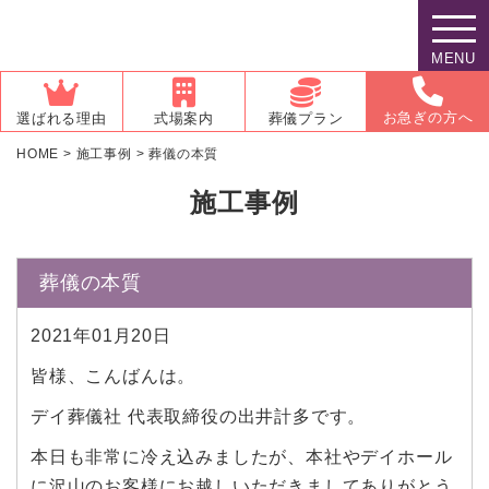
MENU
お急ぎの方へ
選ばれる理由
式場案内
葬儀プラン
HOME
>
施工事例
>
葬儀の本質
施工事例
葬儀の本質
2021年01月20日
皆様、こんばんは。
デイ葬儀社 代表取締役の出井計多です。
本日も非常に冷え込みましたが、本社やデイホール
に沢山のお客様にお越しいただきましてありがとう