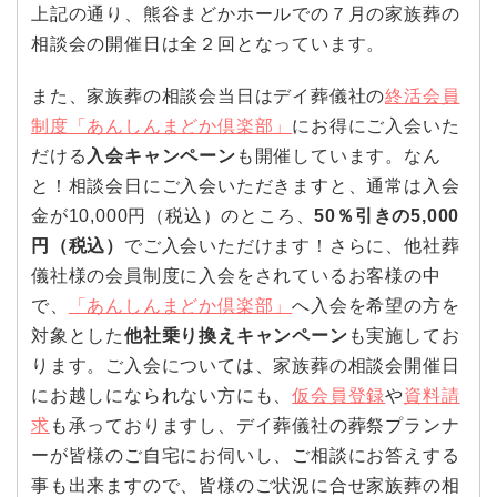
上記の通り、熊谷まどかホールでの７月の家族葬の
相談会の開催日は全２回となっています。
また、家族葬の相談会当日はデイ葬儀社の
終活会員
制度「あんしんまどか倶楽部」
にお得にご入会いた
だける
入会キャンペーン
も開催しています。なん
と！相談会日にご入会いただきますと、通常は入会
金が10,000円（税込）のところ、
50％引きの5,000
円（税込）
でご入会いただけます！さらに、他社葬
儀社様の会員制度に入会をされているお客様の中
で、
「あんしんまどか倶楽部」
へ入会を希望の方を
対象とした
他社乗り換えキャンペーン
も実施してお
ります。ご入会については、家族葬の相談会開催日
にお越しになられない方にも、
仮会員登録
や
資料請
求
も承っておりますし、デイ葬儀社の葬祭プランナ
ーが皆様のご自宅にお伺いし、ご相談にお答えする
事も出来ますので、皆様のご状況に合せ家族葬の相